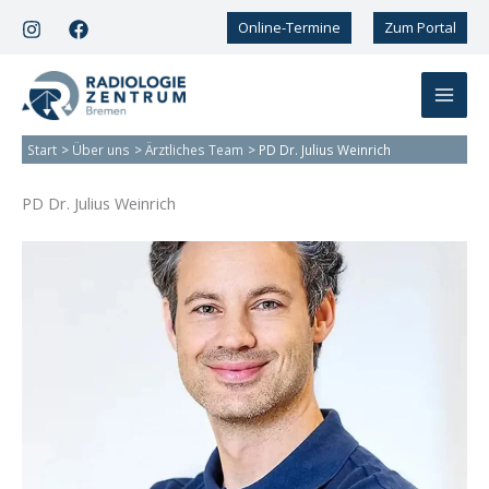
Zum
Online-Termine
Zum Portal
Inhalt
springen
Start
Über uns
Ärztliches Team
PD Dr. Julius Weinrich
PD Dr. Julius Weinrich