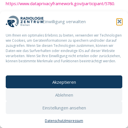
https://www.dataprivacyframework.gov/participant/5780
.
6. Eigene Dienste
Einwilligung verwalten
Umgang mit Bewerberdaten
Um Ihnen ein optimales Erlebnis zu bieten, verwenden wir Technologien
wie Cookies, um Geräteinformationen zu speichern und/oder darauf
Wir bieten Ihnen die Möglichkeit, sich bei uns zu bewerben
zuzugreifen. Wenn Sie diesen Technologien zustimmen, können wir
(z. B. per E-Mail, postalisch oder via Online-
Daten wie das Surfverhalten oder eindeutige IDs auf dieser Website
Bewerberformular). Im Folgenden informieren wir Sie über
verarbeiten. Wenn Sie Ihre Einwilligung nicht erteilen oder zurückziehen,
können bestimmte Merkmale und Funktionen beeinträchtigt werden.
Umfang, Zweck und Verwendung Ihrer im Rahmen des
Bewerbungsprozesses erhobenen personenbezogenen
Daten. Wir versichern, dass die Erhebung, Verarbeitung und
Akzeptieren
Nutzung Ihrer Daten in Übereinstimmung mit geltendem
Datenschutzrecht und allen weiteren gesetzlichen
Ablehnen
Bestimmungen erfolgt und Ihre Daten streng vertraulich
behandelt werden.
Einstellungen ansehen
Umfang und Zweck der Datenerhebung
Datenschutz
Impressum