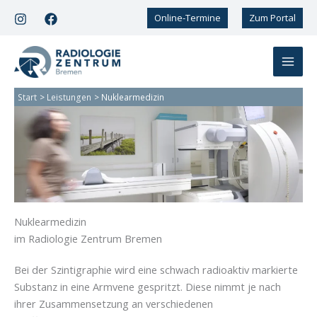
Zum
Online-Termine
Zum Portal
Inhalt
springen
Start
Leistungen
Nuklearmedizin
Nuklearmedizin
im Radiologie Zentrum Bremen
Bei der Szintigraphie wird eine schwach radioaktiv markierte
Substanz in eine Armvene gespritzt. Diese nimmt je nach
ihrer Zusammensetzung an verschiedenen